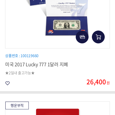
상품번호 : 100119660
미국 2017 Lucky 777 1달러 지폐
★2일내 출고가능★
26,400
원
행운부적