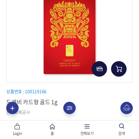
상품번호 : 100119166
도깨비 카드형 골드 1g
TOP
한국조폐공사
362,000
원
Login
홈
전체보기
검색