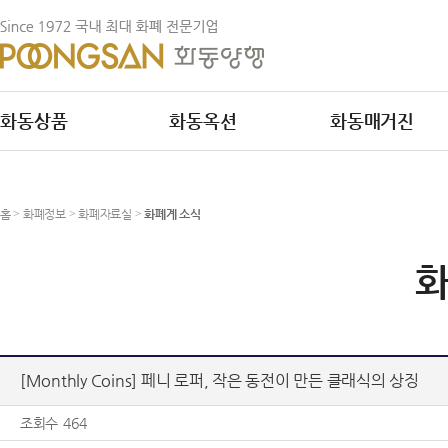
화동상품
화동옥션
화동매거진
홈
>
화폐정보
>
화폐자료실
>
화폐계 소식
화
[Monthly Coins] 페니 로퍼, 작은 동전이 만든 클래식의 상징
조회수
464