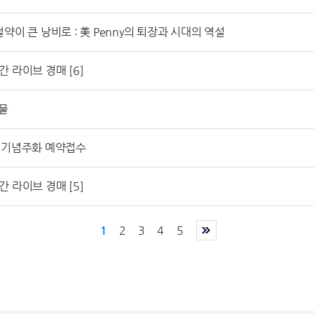
작은 절약이 큰 낭비로 : 美 Penny의 퇴장과 시대의 역설
간 라이브 경매 [6]
품물
의 기념주화 예약접수
간 라이브 경매 [5]
1
2
3
4
5