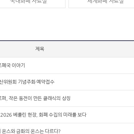
국내화폐 자료실
세계화폐 자료실
제목
국 조폐국 이야기
유산위원회 기념주화 예약접수
페니 로퍼, 작은 동전이 만든 클래식의 상징
WMF 2026 베를린 현장, 화폐 수집의 미래를 보다
커피의 온스와 금화의 온스는 다르다?