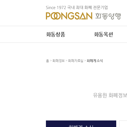
화동상품
화동옥션
홈
>
화폐정보
>
화폐자료실
>
화폐계 소식
유용한 화폐정보