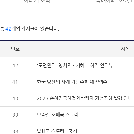
화폐계 소식
국내화폐 자료실
총
42
개의 게시물이 있습니다.
번호
제목
42
'모던민화' 창시자 - 서하나 화가 인터뷰
41
한국 명산의 사계 기념주화 예약접수
40
2023 순천만국제정원박람회 기념주화 발행 안내
39
브라질 조폐국 스토리
38
발행국 스토리 - 쿡섬