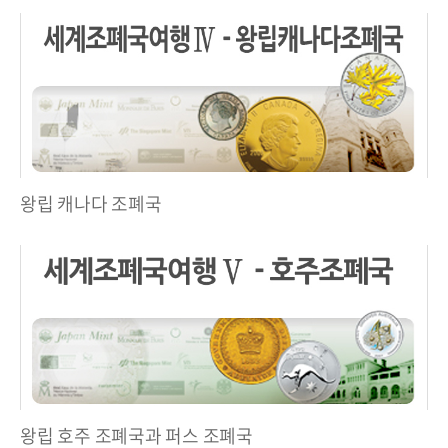
왕립 캐나다 조폐국
왕립 호주 조폐국과 퍼스 조폐국