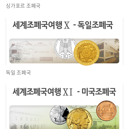
싱가포르 조폐국
독일 조폐국