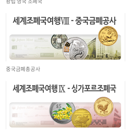
왕립 영국 조폐국
중국금폐총공사