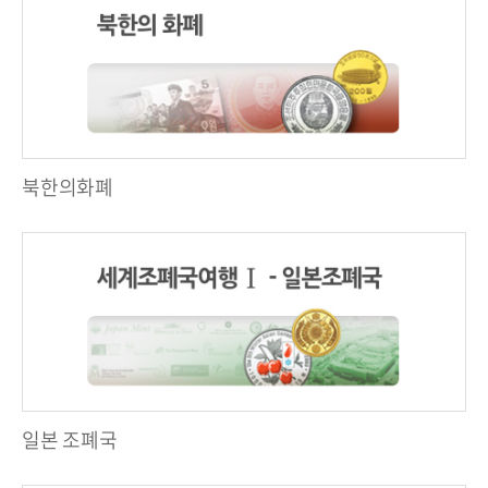
북한의화폐
일본 조폐국