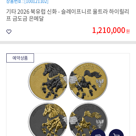
상품번호 : [100121102]
기타 2026 북유럽 신화 - 슬레이프니르 울트라 하이릴리
프 금도금 은메달
1,210,000
원
예약상품