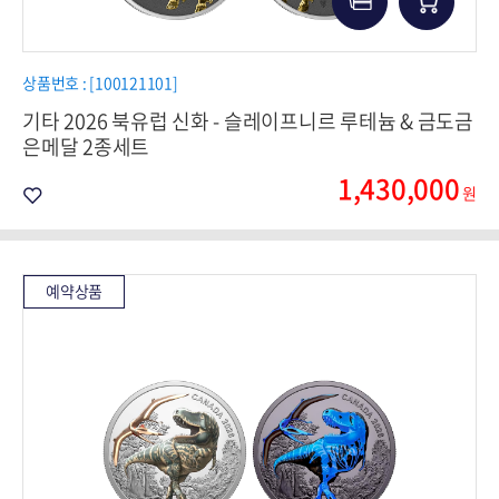
상품번호 : [100121101]
기타 2026 북유럽 신화 - 슬레이프니르 루테늄 & 금도금
은메달 2종세트
1,430,000
원
예약상품