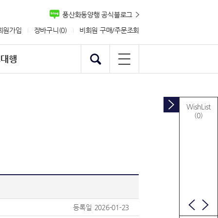
풍산화동양행 공식블로그
회원가입
장바구니(
0
)
비회원 구매/주문조회
스대행
WishList
(0)
등록일
2026-01-23